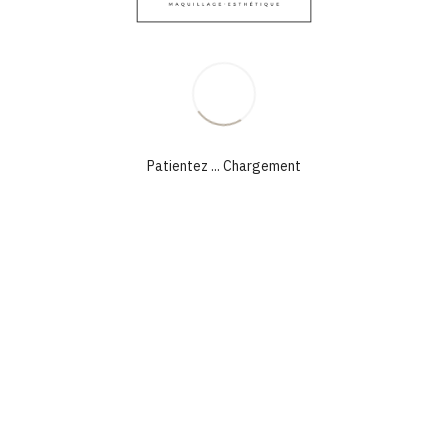
MAQUILLAGE TOUS ÉVÉNEMENTS
Patientez ... Chargement
Maquillage soir –
événement
40,00
€
OFFRIR